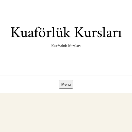
Skip
to
content
Kuaförlük Kursları
Kuaförlük Kursları
Menu