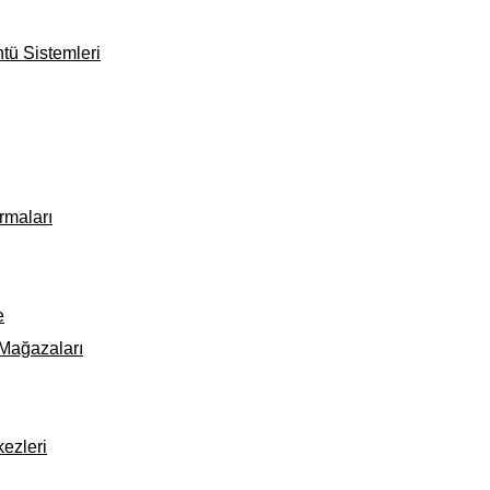
ntü Sistemleri
rmaları
e
 Mağazaları
kezleri