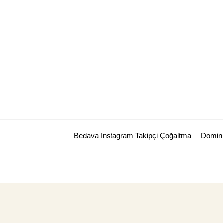
Skip
to
content
Bedava Instagram Takipçi Çoğaltma
Domini