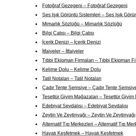
Fotoğraf Gezegeni – Fotoğraf Gezegeni
Ses Işık Görüntü Sistemleri – Ses Işık Görü
Mimarlık Sözlüğü – Mimarlık Sözlüğü
Bilgi Çatısı – Bilgi Çatısı
İçerik Denizi – İçerik Denizi
İtfaiyeler – İtfaiyeler
Tıbbi Ekipman Firmaları – Tıbbi Ekipman Fi
Kelime Dolu – Kelime Dolu
Tatil Notaları – Tatil Notaları
Çadır Tente Şemsiye – Çadır Tente Şemsiy
Tesettür Giyim Mağazaları – Tesettür Giyim
Edebiyat Sevdalısı – Edebiyat Sevdalısı
Zeytin Ve Zeytinyağı – Zeytin Ve Zeytinyağı
Alternatif Tıp Merkezleri – Alternatif Tıp Mer
Hayatı Keşfetmek – Hayatı Keşfetmek