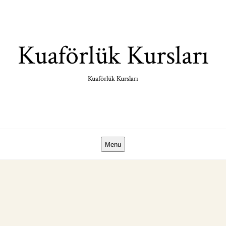
Skip
to
content
Kuaförlük Kursları
Kuaförlük Kursları
Menu