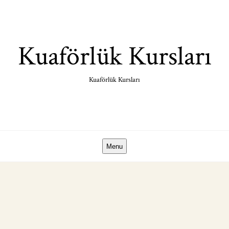
Skip
to
content
Kuaförlük Kursları
Kuaförlük Kursları
Menu