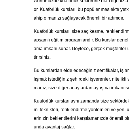
Günümüzde kuaförlük sektörüne olan ilgi hızla a
or. Kuaförlük kursları, bu popüler meslekte yetk
ahip olmanızı sağlayacak önemli bir adımdır.
Kuaförlük kursları, size saç kesme, renklendirme
apsamlı eğitim programlarıdır. Bu kurslar genell
ama imkanı sunar. Böylece, gerçek müşteriler ü
tirirsiniz.
Bu kurslardan elde edeceğiniz sertifikalar, iş 
lışmak istediğiniz şehirdeki işverenler, nitelikli
manız, size diğer adaylardan ayrışma imkanı su
Kuaförlük kursları aynı zamanda size sektördeki 
mi teknikleri, renklendirme yöntemleri ve yeni 
erinizin beklentilerini karşılamanızda önemli b
unda avantaj sağlar.