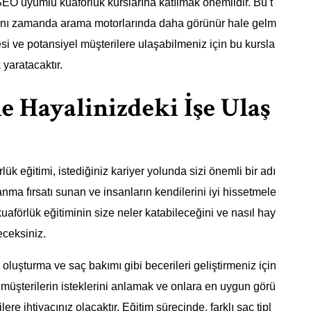
SEO uyumlu kuaförlük kurslarına katılmak önemlidir. Bu t
en aynı zamanda arama motorlarında daha görünür hale gelm
esi ve potansiyel müşterilere ulaşabilmeniz için bu kursla
 yaratacaktır.
e Hayalinizdeki İşe Ulaş
k eğitimi, istediğiniz kariyer yolunda sizi önemli bir adı
llanma fırsatı sunan ve insanların kendilerini iyi hissetmele
uaförlük eğitiminin size neler katabileceğini ve nasıl hay
eceksiniz.
 oluşturma ve saç bakımı gibi becerileri geliştirmeniz için
, müşterilerin isteklerini anlamak ve onlara en uygun görü
ere ihtiyacınız olacaktır. Eğitim sürecinde, farklı saç tipl