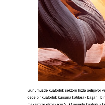
Günümüzde kuaförlük sektörü hızla gelişiyor ve b
dece bir kuaförlük kursuna katılarak başarılı b
maksimize etmek için SEO uyumlu kuaförlük kurs