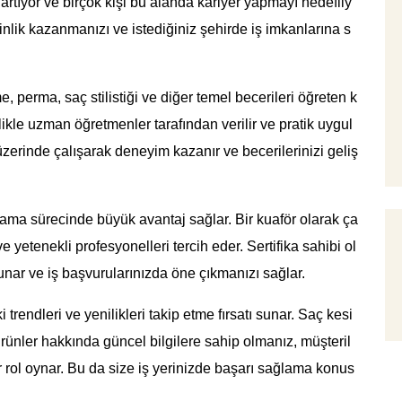
rtıyor ve birçok kişi bu alanda kariyer yapmayı hedefliy
inlik kazanmanızı ve istediğiniz şehirde iş imkanlarına s
, perma, saç stilistiği ve diğer temel becerileri öğreten k
ikle uzman öğretmenler tarafından verilir ve pratik uygul
zerinde çalışarak deneyim kazanır ve becerilerinizi geliş
arama sürecinde büyük avantaj sağlar. Bir kuaför olarak ça
 ve yetenekli profesyonelleri tercih eder. Sertifika sahibi ol
nar ve iş başvurularınızda öne çıkmanızı sağlar.
trendleri ve yenilikleri takip etme fırsatı sunar. Saç kesi
ürünler hakkında güncel bilgilere sahip olmanız, müşteril
ir rol oynar. Bu da size iş yerinizde başarı sağlama konus