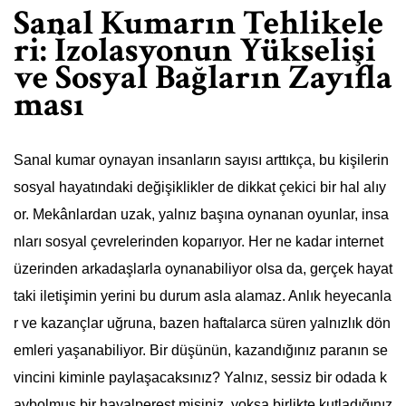
Sanal Kumarın Tehlikele
ri: İzolasyonun Yükselişi
ve Sosyal Bağların Zayıfla
ması
Sanal kumar oynayan insanların sayısı arttıkça, bu kişilerin
sosyal hayatındaki değişiklikler de dikkat çekici bir hal alıy
or. Mekânlardan uzak, yalnız başına oynanan oyunlar, insa
nları sosyal çevrelerinden koparıyor. Her ne kadar internet
üzerinden arkadaşlarla oynanabiliyor olsa da, gerçek hayat
taki iletişimin yerini bu durum asla alamaz. Anlık heyecanla
r ve kazançlar uğruna, bazen haftalarca süren yalnızlık dön
emleri yaşanabiliyor. Bir düşünün, kazandığınız paranın se
vincini kiminle paylaşacaksınız? Yalnız, sessiz bir odada k
aybolmuş bir hayalperest misiniz, yoksa birlikte kutladığınız