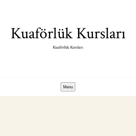
Skip
to
content
Kuaförlük Kursları
Kuaförlük Kursları
Menu