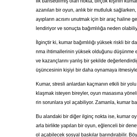
İlk bahsedilmiş olan nokta, birçok kişinin kuma
azanılan bir oyun, anlık bir mutluluk sağlarken,
ayıpların acısını unutmak için bir araç haline g
lendiriyor ve sonuçta bağımlılığa neden olabiliy
İlginçtir ki, kumar bağımlılığı yüksek riskli bir
nma ihtimallerinin yüksek olduğunu düşünme eği
ve kazançlarını yanlış bir şekilde değerlendird
üşüncesinin kişiyi bir daha oynamaya itmesiyle
Kumar, stresli anlardan kaçmanın etkili bir yolu
klaşmak isteyen bireyler, oyun masasına yönel
rin sorunlara yol açabiliyor. Zamanla, kumar ba
Bu alandaki bir diğer ilginç nokta ise, kumar o
arla birlikte yapılan bir oyun, eğlenceli bir de
ol açabilecek sosyal baskılar barındırabilir. Böyl