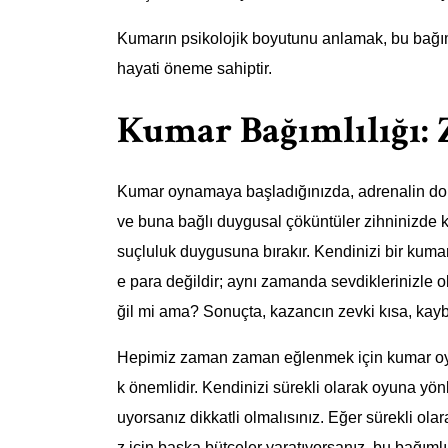
Kumarın psikolojik boyutunu anlamak, bu bağımlı
hayati öneme sahiptir.
Kumar Bağımlılığı: 
Kumar oynamaya başladığınızda, adrenalin dolu
ve buna bağlı duygusal çöküntüler zihninizde k
suçluluk duygusuna bırakır. Kendinizi bir kuma
e para değildir; aynı zamanda sevdiklerinizle o
ğil mi ama? Sonuçta, kazancın zevki kısa, kaybı
Hepimiz zaman zaman eğlenmek için kumar oynar
k önemlidir. Kendinizi sürekli olarak oyuna y
uyorsanız dikkatli olmalısınız. Eğer sürekli o
z için başka bütçeler yaratıyorsanız, bu bağımlılı