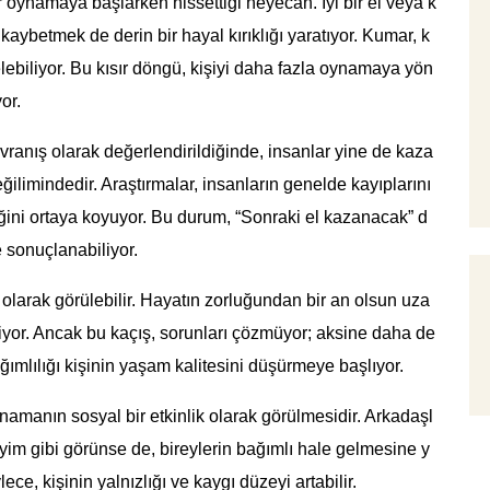
r oynamaya başlarken hissettiği heyecan. İyi bir el veya k
 kaybetmek de derin bir hayal kırıklığı yaratıyor. Kumar, k
elebiliyor. Bu kısır döngü, kişiyi daha fazla oynamaya yön
or.
 davranış olarak değerlendirildiğinde, insanlar yine de kaza
limindedir. Araştırmalar, insanların genelde kayıplarını
iğini ortaya koyuyor. Bu durum, “Sonraki el kazanacak” d
 sonuçlanabiliyor.
 olarak görülebilir. Hayatın zorluğundan bir an olsun uza
iyor. Ancak bu kaçış, sorunları çözmüyor; aksine daha de
ğımlılığı kişinin yaşam kalitesini düşürmeye başlıyor.
ynamanın sosyal bir etkinlik olarak görülmesidir. Arkadaşl
neyim gibi görünse de, bireylerin bağımlı hale gelmesine y
ece, kişinin yalnızlığı ve kaygı düzeyi artabilir.