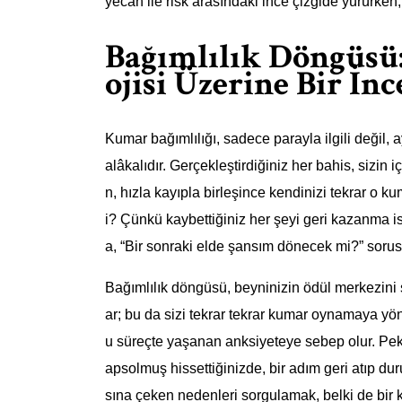
yecan ile risk arasındaki ince çizgide yürürken,
Bağımlılık Döngüsü
ojisi Üzerine Bir İn
Kumar bağımlılığı, sadece parayla ilgili değil
alâkalıdır. Gerçekleştirdiğiniz her bahis, sizin 
n, hızla kayıpla birleşince kendinizi tekrar o
i? Çünkü kaybettiğiniz her şeyi geri kazanma 
a, “Bir sonraki elde şansım dönecek mi?” sorus
Bağımlılık döngüsü, beyninizin ödül merkezini 
ar; bu da sizi tekrar tekrar kumar oynamaya yöne
u süreçte yaşanan anksiyeteye sebep olur. Peki
apsolmuş hissettiğinizde, bir adım geri atıp du
sına çeken nedenleri sorgulamak, belki de bir k