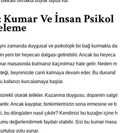
 dikkatli olmakta büyük fayda var.
: Kumar Ve İnsan Psikol
celeme
, aynı zamanda duygusal ve psikolojik bir bağ kurmakla da
için yeni bir heyecan dalgası getirebilir. Ancak bu heyeca
 kumar masasında bulmanız kaçınılmaz hale gelir. Neden m
isteği, beyninizde canlı kalmaya devam eder. Bu durumd
u kafanızı kurcalamaya başlar.
sürekli olarak tetikler. Kazanma duygusu, dopamin salgıl
ltir. Ancak kayıplar, birikimlerinizin sona ermesine ve b
, bu döngüden nasıl çıkılır? Kendinizi bu tuzağın içine h
rumu değerlendirmek faydalı olabilir. Sizi bu kumar masa
urtuluş yolu sunar.