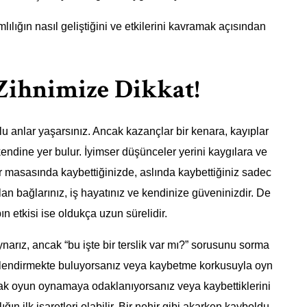
lığın nasıl geliştiğini ve etkilerini kavramak açısından
Zihnimize Dikkat!
 anlar yaşarsınız. Ancak kazançlar bir kenara, kayıplar
endine yer bulur. İyimser düşünceler yerini kaygılara ve
r masasında kaybettiğinizde, aslında kaybettiğiniz sadec
lan bağlarınız, iş hayatınız ve kendinize güveninizdir. De
n etkisi ise oldukça uzun sürelidir.
ız, ancak “bu işte bir terslik var mı?” sorusunu sorma
önlendirmekte buluyorsanız veya kaybetme korkusuyla oyn
larak oyun oynamaya odaklanıyorsanız veya kaybettiklerini
ğın ilk işaretleri olabilir. Bir nehir gibi akarken kayboldu