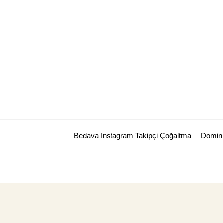
Skip
to
content
Bedava Instagram Takipçi Çoğaltma
Domini