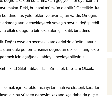
u, doğru taktikleri kullanmaktan geçiyor. Her oyuncunun
e ayrılmaktır. Peki, bu nasıl mümkün olabilir? Öncelikle,
ka
ın kendine has yetenekleri ve avantajları vardır. Örneğin,
 arkadaşlarını destekleyerek savaşın seyrini değiştirebil
a etkili olduğunu bilmek, zafer için kritik bir adımdır.
r. Doğru eşyaları seçmek, karakterinizin gücünü artırır.
aşlarındaki performansınızı doğrudan etkiler. Hangi ekip
enmek için aşağıdaki tabloyu inceleyebilirsiniz:
rh, İki El Silahı Şifacı Hafif Zırh, Tek El Silahı Okçular H
olmak için karakterinizi iyi tanımalı ve stratejik kararlar
 fırsatıdır, bu yüzden deneyim kazandıkça daha da güçle