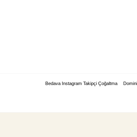
Skip
to
content
Bedava Instagram Takipçi Çoğaltma
Domini