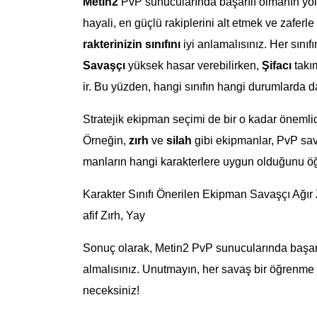
Metin2
PvP sunucularında başarılı olmanın yol
hayali, en güçlü rakiplerini alt etmek ve zaferl
rakterinizin sınıfını
iyi anlamalısınız. Her sınıf
Savaşçı
yüksek hasar verebilirken,
Şifacı
takım
ir. Bu yüzden, hangi sınıfın hangi durumlarda dah
Stratejik ekipman seçimi de bir o kadar önemlidi
Örneğin,
zırh
ve
silah
gibi ekipmanlar, PvP sav
manların hangi karakterlere uygun olduğunu öğr
Karakter Sınıfı Önerilen Ekipman Savaşçı Ağır Zı
afif Zırh, Yay
Sonuç olarak, Metin2 PvP sunucularında başarılı 
almalısınız. Unutmayın, her savaş bir öğrenme
neceksiniz!