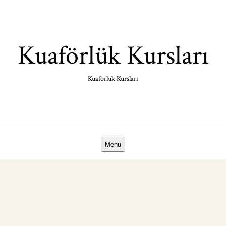
Skip
to
content
Kuaförlük Kursları
Kuaförlük Kursları
Menu