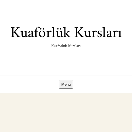
Skip
to
content
Kuaförlük Kursları
Kuaförlük Kursları
Menu