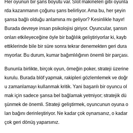
Her oyunun bir şans boyutu var. Slot makineleri gibi oyunla
rda kazanmanın çoğunu şans belirliyor. Ama bu, her şeyin
şansa bağlı olduğu anlamına mı geliyor? Kesinlikle hayır!
Burada devreye insan psikolojisi giriyor. Oyuncular, şansın
onları etkileyeceğine öyle bir bağlılık geliştiriyorlar ki, kayb
ettiklerinde bile bir süre sonra tekrar denemekten geri dura
mıyorlar. Bu durum, kumar bağımlılığının önemli bir parçası.
Bununla birlikte, birçok oyun, örneğin poker, strateji üzerine
kurulu. Burada blöf yapmak, rakipleri gözlemlemek ve doğr
u zamanlamayı kullanmak kritik. Yani başarılı bir oyuncu ol
mak için sadece şansa bel bağlamak yetmiyor; stratejik dü
şünmek de önemli. Strateji geliştirmek, oyuncunun oyuna o
lan bağını derinleştiriyor. Ne kadar çok oynarsanız, o kadar
çok geri dönüş yaparsınız.