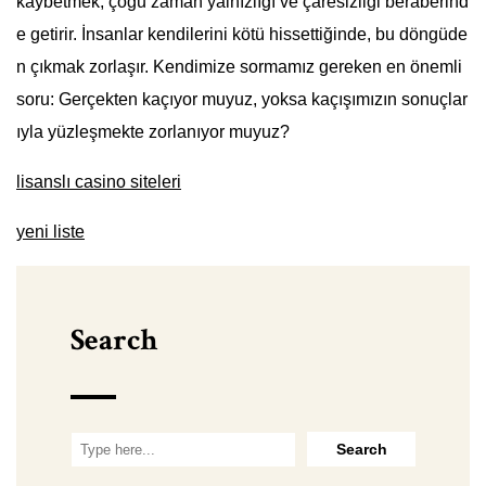
kaybetmek, çoğu zaman yalnızlığı ve çaresizliği beraberind
e getirir. İnsanlar kendilerini kötü hissettiğinde, bu döngüde
n çıkmak zorlaşır. Kendimize sormamız gereken en önemli
soru: Gerçekten kaçıyor muyuz, yoksa kaçışımızın sonuçlar
ıyla yüzleşmekte zorlanıyor muyuz?
lisanslı casino siteleri
yeni liste
Search