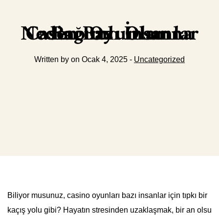
Neden Bazı İnsanlar Casino Oyunlarına Bağımlı Olur
Written by on Ocak 4, 2025 -
Uncategorized
Biliyor musunuz, casino oyunları bazı insanlar için tıpkı bir
kaçış yolu gibi? Hayatın stresinden uzaklaşmak, bir an olsu