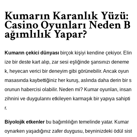
Kumarın Karanlık Yüzü:
Casino Oyunları Neden B
ağımlılık Yapar?
Kumarın çekici dünyası
birçok kişiyi kendine çekiyor. Elin
ize bir deste kart alıp, zar sesi eşliğinde şansınızı deneme
k, heyecan verici bir deneyim gibi görünebilir. Ancak oyun
masasında kaybettiğiniz her kuruş, aslında daha derin bir s
orunun habercisi olabilir. Neden mi? Kumar oyunları, insan
zihnini ve duygularını etkileyen karmaşık bir yapıya sahipti
r.
Biyolojik etkenler
bu bağımlılığın temelinde yatar. Kumar
oynarken yaşadığınız zafer duygusu, beyninizdeki ödül sist