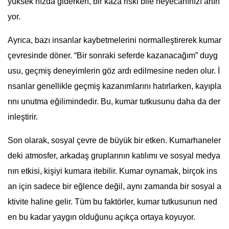
yüksek hızda giderken, bir kaza riski bile heyecanınızı artırı
yor.
Ayrıca, bazı insanlar kaybetmelerini normalleştirerek kumar
çevresinde döner. “Bir sonraki seferde kazanacağım” duyg
usu, geçmiş deneyimlerin göz ardı edilmesine neden olur. İ
nsanlar genellikle geçmiş kazanımlarını hatırlarken, kayıpla
rını unutma eğilimindedir. Bu, kumar tutkusunu daha da der
inleştirir.
Son olarak, sosyal çevre de büyük bir etken. Kumarhaneler
deki atmosfer, arkadaş gruplarının katılımı ve sosyal medya
nın etkisi, kişiyi kumara itebilir. Kumar oynamak, birçok ins
an için sadece bir eğlence değil, aynı zamanda bir sosyal a
ktivite haline gelir. Tüm bu faktörler, kumar tutkusunun ned
en bu kadar yaygın olduğunu açıkça ortaya koyuyor.