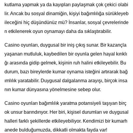
kutlama yapmak ya da kayıpları paylaşmak çok çekici olabi
lir. Ancak bu sosyal dinamiğin, kişiyi bağımlılığa sürükleyeb
ileceğini hiç düşündünüz mü? İnsanlar, sosyal çevrelerinde
n etkilenerek oyun oynamayı daha da sıklaştırabilir.
Casino oyunları, duygusal bir iniş çıkış sunar. Bir kazançla
yaşanan mutluluk, kaybedilen bir oyunla gelen hayal kırıklı
ğı arasında gidip gelmek, kişinin ruh halini etkileyebilir. Bu
durum, bazı bireylerde kumar oynama isteğini artırarak bağ
ımlılık yaratabilir. Duygusal dalgalanma arayışı, birçok insa
nın kumar dünyasına yönelmesine sebep olur.
Casino oyunları bağımlılık yaratma potansiyeli taşıyan birç
ok unsur barındırıyor. Her biri, kişisel durumları ve duygusal
halleri farklı şekillerde etkileyebiliyor. Kendimizi bir kumarh
anede bulduğumuzda, dikkatli olmakta fayda var!