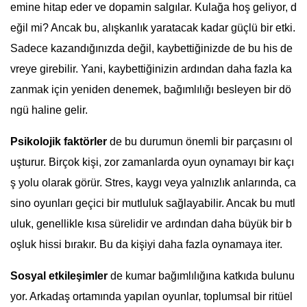
emine hitap eder ve dopamin salgılar. Kulağa hoş geliyor, d
eğil mi? Ancak bu, alışkanlık yaratacak kadar güçlü bir etki.
Sadece kazandığınızda değil, kaybettiğinizde de bu his de
vreye girebilir. Yani, kaybettiğinizin ardından daha fazla ka
zanmak için yeniden denemek, bağımlılığı besleyen bir dö
ngü haline gelir.
Psikolojik faktörler
de bu durumun önemli bir parçasını ol
uşturur. Birçok kişi, zor zamanlarda oyun oynamayı bir kaçı
ş yolu olarak görür. Stres, kaygı veya yalnızlık anlarında, ca
sino oyunları geçici bir mutluluk sağlayabilir. Ancak bu mutl
uluk, genellikle kısa sürelidir ve ardından daha büyük bir b
oşluk hissi bırakır. Bu da kişiyi daha fazla oynamaya iter.
Sosyal etkileşimler
de kumar bağımlılığına katkıda bulunu
yor. Arkadaş ortamında yapılan oyunlar, toplumsal bir ritüel