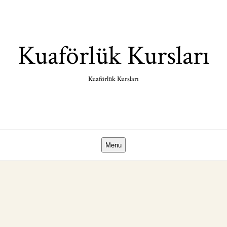
Skip
to
content
Kuaförlük Kursları
Kuaförlük Kursları
Menu