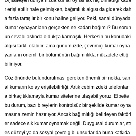
Dijitalleşen dünyamızda kumar oynamak hiç olmadığı kada
r erişilebilir hale gelmişken, bağımlılık algısı da giderek dah
a fazla tartışılır bir konu haline geliyor. Peki, sanal dünyada
kumar oynayanların gerçekten ne kadarı bağımlı? Bu sorun
un cevabı aslında oldukça karmaşık. Herkesin bu konudaki
algısı farklı olabilir; ama günümüzde, çevrimiçi kumar oyna
yanların önemli bir bölümünün bağımlılıkla mücadele ettiği
biliniyor.
Göz önünde bulundurulması gereken önemli bir nokta, san
al kumarın kolay erişilebilirliği. Artık cebimizdeki telefonlarl
a birkaç tıklamayla kumar sitelerine ulaşabiliyoruz. Elbette
bu durum, bazı bireylerin kontrolsüz bir şekilde kumar oyna
masına zemin hazırlıyor. Ancak bağımlılığı belirleyen faktörl
er sadece sık kumar oynamak değil. Duygusal durumlar, str
es düzeyi ya da sosyal çevre gibi unsurlar da buna katkıda