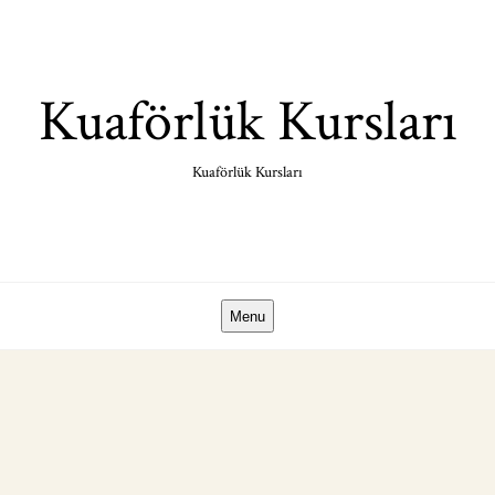
Skip
to
content
Kuaförlük Kursları
Kuaförlük Kursları
Menu