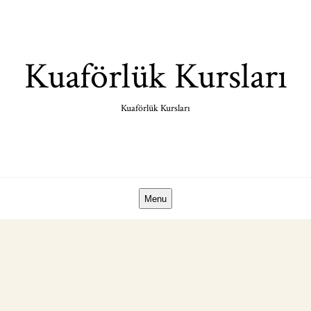
Skip
to
content
Kuaförlük Kursları
Kuaförlük Kursları
Menu