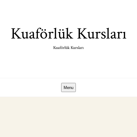
Skip
to
content
Kuaförlük Kursları
Kuaförlük Kursları
Menu