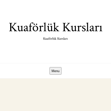
Skip
to
content
Kuaförlük Kursları
Kuaförlük Kursları
Menu