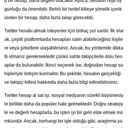
p bir hesap, daha değerli olacaktır. Ayrıca, hesabın nişe uy
gunluğu da önemlidir. Belirli bir hedef kitleye yönelik içerik
üreten bir hesap, daha fazla talep görecektir.
Twitter hesabı almak isteyenler için birkaç yol vardır. İlk olar
ak, çeşitli platformlarda hesapları satın alabileceğiniz kişile
re veya şirketlere ulaşabilirsiniz. Ancak, bu yöntemde dikka
tli olmanız gerekmektedir çünkü sahte takipçilerle dolu hes
aplar da bulunabilir. İkinci seçenek ise, doğrudan hesap sa
hipleriyle iletişim kurmaktır. Bu şekilde, hesabın gerçekliği
ve takipçi kitlesi hakkında daha fazla bilgi edinebilirsiniz.
Twitter hesap al sat işi, sosyal medyanın sürekli büyümesiy
le birlikte daha da popüler hale gelmektedir. Doğru stratejiy
le ve değerli hesaplarla, bu işten iyi bir gelir elde etmek mü
mkündür. Ancak, herhangi bir işte olduğu gibi, araştırma ya