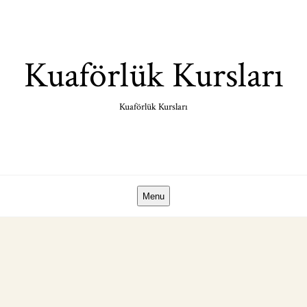
Skip
to
content
Kuaförlük Kursları
Kuaförlük Kursları
Menu