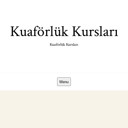
Skip
to
content
Kuaförlük Kursları
Kuaförlük Kursları
Menu