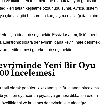
ma ve likitleri tercih etmelerine olanak tanıyan geniş bir t
tedikleri tatları keşfetme özgürlüğü sunar. Ayrıca, sistemi
rıya çıkması gibi bir sorunla karşılaşma olasılığı da minim
rler için ideal bir seçenektir. Eşsiz tasarımı, üstün perfo
kar. Elektronik sigara deneyimini daha keyifli hale getirmek
öz ardı edilmemesi gereken bir seçenektir.
evriminde Yeni Bir Oyu
000 İncelemesi
lternatif olarak popülerlik kazanmıştır. Bu alanda birçok ma
i yeni bir oyuncunun piyasaya girmesi dikkatleri üzerin
özelliklerini ve kullanıcı deneyimini ele alacağız.