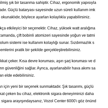
lmiş şık bir tasarıma sahiptir. Cihaz, ergonomik yapısıyla
ktadır. Güçlü bataryası sayesinde uzun süreli kullanım imk
okunaklıdır, böylece ayarları kolaylıkla yapabilirsiniz.
a etkileyici bir seçenektir. Cihaz, yüksek watt aralığına
 zamanda, çift bobinli atomizeri sayesinde yoğun ve tatmi
olum sistemi ise kullanım kolaylığı sunar. Sızdırmazlık s
mlerini pratik bir şekilde gerçekleştirebilirsiniz.
ikkat çeker. Kısa devre koruması, aşırı şarj koruması ve d
rın güvenliğini sağlar. Ayrıca, ayarlanabilir hava akımı sa
ı elde edebilirsiniz.
rı için yeni bir seçenek sunmaktadır. Şık tasarımı, güçlü
ikkat çeken bu cihaz, elektronik sigara deneyiminizi daha
ronik sigara arayışındaysanız, Vozol Center 6000'ı göz önünd