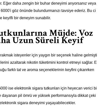
şır. Eğer daha zengin bir buhar deneyimi arıyorsanız veya
r 6000'i göz önünde bulundurmanızı tavsiye ederiz. Bu ci
ve keyifli bir deneyim sunabilir.
utkunlarına Müjde: Voz
aha Uzun Süreli Keyif
bırakmak isteyenler için yaygın bir seçenek haline gelmişti
ilerini azaltarak nikotin tüketimini kontrol etmeyi sağlar. E
duğu farklı tat ve aroma seçeneklerinin keyfini çıkarırken
 ise elektronik sigara tutkunları için heyecan verici bi
re dayanan pil ömrü ve yüksek performansıyla dikkat çeki
ir elektronik sigara deneyimi yaşayabilecekler.