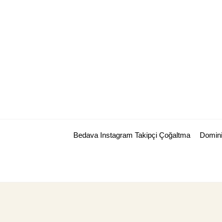
Skip
to
content
Bedava Instagram Takipçi Çoğaltma
Domini