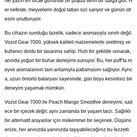
nki yazın en sıcak gününde bir plajda serin bir dalga gibi. H
er nefeste, meyvelerin doğal tatları sizi sarıyor ve günün str
esini unutturuyor.
Bu cihazın sunduğu tazelik, sadece aromasıyla sınırlı değil.
Vozol Gear 7000, yüksek kaliteli malzemelerle üretilmiş ve
kullanıcı dostu bir tasarıma sahip. Hızlı bir şekilde ısınarak,
anında yoğun bir buhar deneyimi sunuyor. Bu, her puff’ta m
eyve aromalarının tam anlamıyla patlamasını sağlıyor. Ayrıc
a, uzun ömürlü bataryası sayesinde, gün boyu kesintisiz bir
deneyim yaşamak mümkün.
Vozol Gear 7000 ile Peach Mango Smoothie deneyimi, sad
ece bir içecek değil; aynı zamanda bir yaşam tarzı. Sağlıklı
bir alternatif arayanlar için mükemmel bir seçenek. Düşüns
enize, her anınızda yanınızda taşıyabileceğiniz bu lezzetli