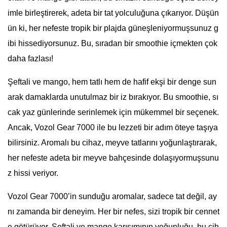
imle birleştirerek, adeta bir tat yolculuğuna çıkarıyor. Düşün
ün ki, her nefeste tropik bir plajda güneşleniyormuşsunuz g
ibi hissediyorsunuz. Bu, sıradan bir smoothie içmekten çok
daha fazlası!
Şeftali ve mango, hem tatlı hem de hafif ekşi bir denge sun
arak damaklarda unutulmaz bir iz bırakıyor. Bu smoothie, sı
cak yaz günlerinde serinlemek için mükemmel bir seçenek.
Ancak, Vozol Gear 7000 ile bu lezzeti bir adım öteye taşıya
bilirsiniz. Aromalı bu cihaz, meyve tatlarını yoğunlaştırarak,
her nefeste adeta bir meyve bahçesinde dolaşıyormuşsunu
z hissi veriyor.
Vozol Gear 7000’in sunduğu aromalar, sadece tat değil, ay
nı zamanda bir deneyim. Her bir nefes, sizi tropik bir cennet
e götürüyor. Şeftali ve mango karışımının yoğunluğu, bu cih