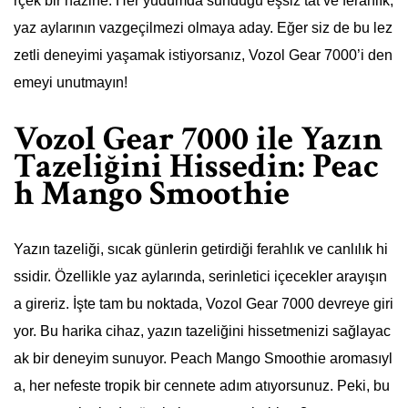
rçek bir hazine. Her yudumda sunduğu eşsiz tat ve ferahlık,
yaz aylarının vazgeçilmezi olmaya aday. Eğer siz de bu lez
zetli deneyimi yaşamak istiyorsanız, Vozol Gear 7000’i den
emeyi unutmayın!
Vozol Gear 7000 ile Yazın
Tazeliğini Hissedin: Peac
h Mango Smoothie
Yazın tazeliği, sıcak günlerin getirdiği ferahlık ve canlılık hi
ssidir. Özellikle yaz aylarında, serinletici içecekler arayışın
a gireriz. İşte tam bu noktada, Vozol Gear 7000 devreye giri
yor. Bu harika cihaz, yazın tazeliğini hissetmenizi sağlayac
ak bir deneyim sunuyor. Peach Mango Smoothie aromasıyl
a, her nefeste tropik bir cennete adım atıyorsunuz. Peki, bu