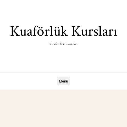
Skip
to
content
Kuaförlük Kursları
Kuaförlük Kursları
Menu