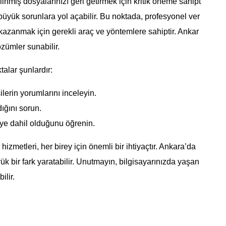
inmiş dosyalarınızı geri getirmek için kritik öneme sahipt
 büyük sorunlara yol açabilir. Bu noktada, profesyonel ver
i kazanmak için gerekli araç ve yöntemlere sahiptir. Ankar
özümler sunabilir.
alar şunlardır:
lerin yorumlarını inceleyin.
ığını sorun.
ye dahil olduğunu öğrenin.
hizmetleri, her birey için önemli bir ihtiyaçtır. Ankara’da
ük bir fark yaratabilir. Unutmayın, bilgisayarınızda yaşan
ilir.