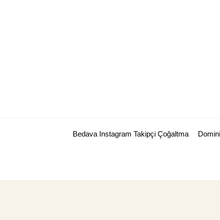
Skip
to
content
Bedava Instagram Takipçi Çoğaltma
Domini