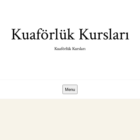
Skip
to
content
Kuaförlük Kursları
Kuaförlük Kursları
Menu