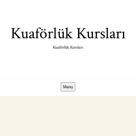
Skip
to
content
Kuaförlük Kursları
Kuaförlük Kursları
Menu