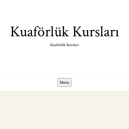
Skip
to
content
Kuaförlük Kursları
Kuaförlük Kursları
Menu