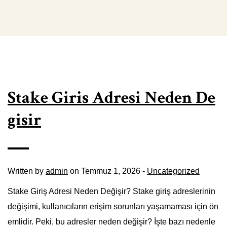
Stake Giris Adresi Neden De
gisir
Written by
admin
on Temmuz 1, 2026 -
Uncategorized
Stake Giriş Adresi Neden Değişir? Stake giriş adreslerinin
değişimi, kullanıcıların erişim sorunları yaşamaması için ön
emlidir. Peki, bu adresler neden değişir? İşte bazı nedenle