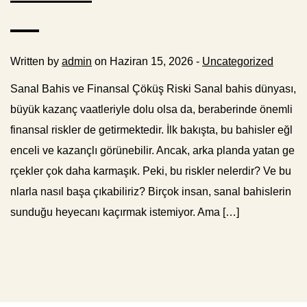
Written by
admin
on Haziran 15, 2026 -
Uncategorized
Sanal Bahis ve Finansal Çöküş Riski Sanal bahis dünyası,
büyük kazanç vaatleriyle dolu olsa da, beraberinde önemli
finansal riskler de getirmektedir. İlk bakışta, bu bahisler eğl
enceli ve kazançlı görünebilir. Ancak, arka planda yatan ge
rçekler çok daha karmaşık. Peki, bu riskler nelerdir? Ve bu
nlarla nasıl başa çıkabiliriz? Birçok insan, sanal bahislerin
sunduğu heyecanı kaçırmak istemiyor. Ama […]