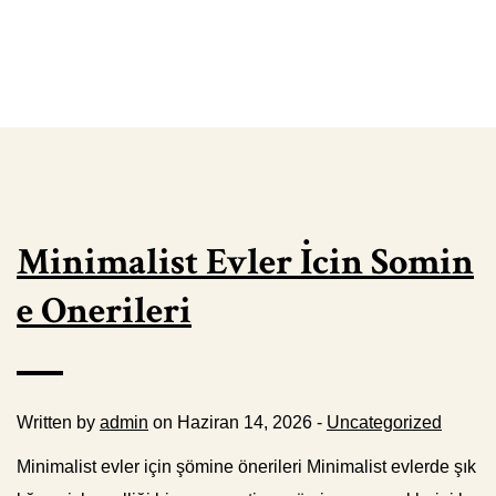
Minimalist Evler İcin Somin
e Onerileri
Written by
admin
on Haziran 14, 2026 -
Uncategorized
Minimalist evler için şömine önerileri Minimalist evlerde şık