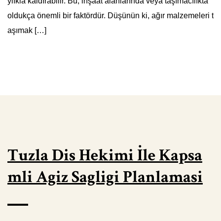
ylıkla kaldırabilir. Bu, inşaat alanlarında veya taşımacılıkta
oldukça önemli bir faktördür. Düşünün ki, ağır malzemeleri t
aşımak […]
Tuzla Dis Hekimi İle Kapsa
mli Agiz Sagligi Planlamasi