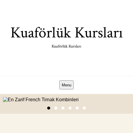
Skip
to
content
Kuaförlük Kursları
Kuaförlük Kursları
Menu