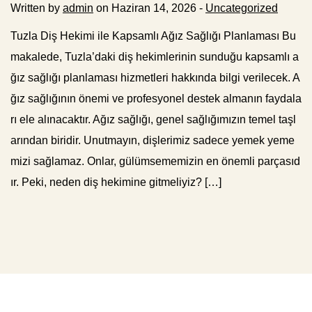
Written by
admin
on Haziran 14, 2026 -
Uncategorized
Tuzla Diş Hekimi ile Kapsamlı Ağız Sağlığı Planlaması Bu
makalede, Tuzla’daki diş hekimlerinin sunduğu kapsamlı a
ğız sağlığı planlaması hizmetleri hakkında bilgi verilecek. A
ğız sağlığının önemi ve profesyonel destek almanın faydala
rı ele alınacaktır. Ağız sağlığı, genel sağlığımızın temel taşl
arından biridir. Unutmayın, dişlerimiz sadece yemek yeme
mizi sağlamaz. Onlar, gülümsememizin en önemli parçasıd
ır. Peki, neden diş hekimine gitmeliyiz? […]